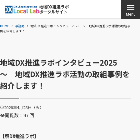
こ
地域DX推進ラボ
ポータルサイト
の
H
Menu
ペ
O
HOME
事務局
地域DX推進ラボインタビュー2025 ～ 地域DX推進ラボ活動の取組事
ー
M
例を紹介します！
ジ
E
の
本
地域DX推進ラボインタビュー2025
文
へ
～ 地域DX推進ラボ活動の取組事例を
移
紹介します！
動
2026年4月28日（火）
公
開
閲覧数：97 回
日
：
【堺DX推進ラボ】