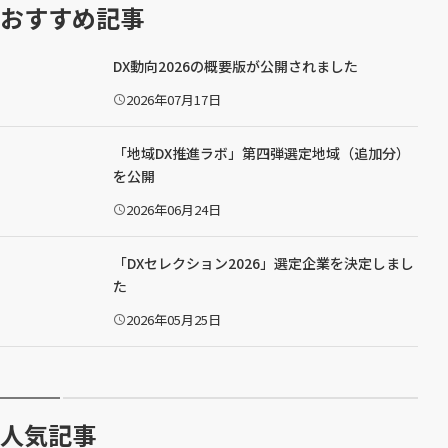
おすすめ記事
DX動向2026の概要版が公開されました
2026年07月17日
公
開
日
：
「地域DX推進ラボ」第四弾選定地域（追加分）
を公開
2026年06月24日
公
開
日
：
「DXセレクション2026」選定企業を決定しまし
た
2026年05月25日
公
開
日
：
人気記事