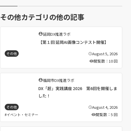
その他カテゴリの他の記事
執
延岡DX推進ラボ
筆
【第１回 延岡AI画像コンテスト開催】
者
：
August 5, 2026
その他
公
開
閲覧数：10 回
日
：
執
福岡市DX推進ラボ
筆
DX「超」実践講座 2026 第6回を開催しま
者
：
した！
August 4, 2026
その他
公
開
閲覧数：5 回
イベント・セミナー
日
：