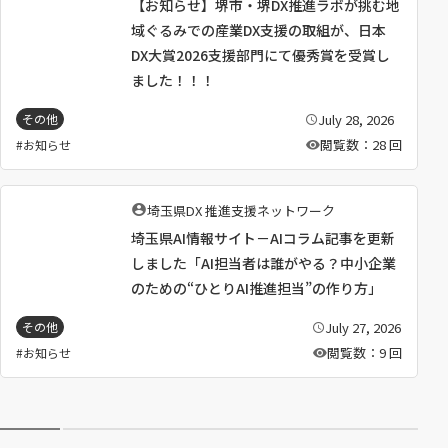
【お知らせ】堺市・堺DX推進ラボが挑む地
者
：
域ぐるみでの産業DX支援の取組が、日本
DX大賞2026支援部門にて優秀賞を受賞し
ました！！！
July 28, 2026
その他
公
開
閲覧数：28 回
お知らせ
日
：
執
埼玉県DX 推進支援ネットワーク
筆
埼玉県AI情報サイト－AIコラム記事を更新
者
：
しました「AI担当者は誰がやる？中小企業
のための“ひとりAI推進担当”の作り方」
July 27, 2026
その他
公
開
閲覧数：9 回
お知らせ
日
：