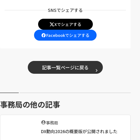
SNSでシェアする
Xでシェアする
（
別
Facebookでシェアする
（
ウ
別
ィ
ウ
ン
ィ
ド
記事一覧ページに戻る
ン
ウ
ド
で
ウ
開
で
く
開
）
事務局の他の記事
く
）
執
事務局
筆
DX動向2026の概要版が公開されました
者
：