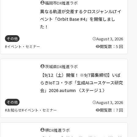
執
福岡市DX推進ラボ
筆
異なる軌道が交差するクロスジャンルLTイ
者
：
ベント「Orbit Base #4」を開催しまし
た！
August 3, 2026
その他
公
開
閲覧数：5 回
イベント・セミナー
日
：
執
茨城県DX推進ラボ
筆
【9/12（土）開催！ ※9/7募集締切】いば
者
：
らきIoTコ・ラボ「生成AIユースケース研究
会」2026 autumn 〈ステージ１〉
August 3, 2026
その他
公
開
閲覧数：7 回
お知らせ
イベント・セミナー
日
：
執
堺DX推進ラボ
筆