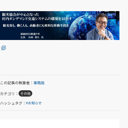
で
開
（
く
別
）
ウ
ィ
ン
ド
ウ
で
開
く
この記事の執筆者：
事務局
）
カテゴリ：
その他
ハッシュタグ：
お知らせ