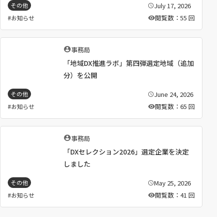
July 17, 2026
その他
公
開
閲覧数：55 回
お知らせ
日
：
執
事務局
筆
「地域DX推進ラボ」第四弾選定地域（追加
者
：
分）を公開
June 24, 2026
その他
公
開
閲覧数：65 回
お知らせ
日
：
執
事務局
筆
「DXセレクション2026」選定企業を決定
者
：
しました
May 25, 2026
その他
公
開
閲覧数：41 回
お知らせ
日
：