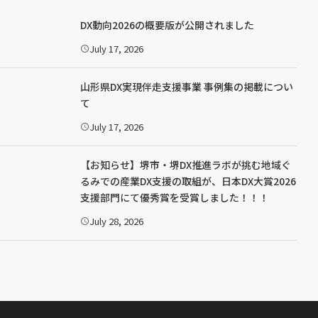
DX動向2026の概要版が公開されました
July 17, 2026
公
開
日
：
山形県DX実現伴走支援事業 事例集の掲載につい
て
July 17, 2026
公
開
日
：
【お知らせ】堺市・堺DX推進ラボが挑む地域ぐ
るみでの産業DX支援の取組が、日本DX大賞2026
支援部門にて優秀賞を受賞しました！！！
July 28, 2026
公
開
日
：