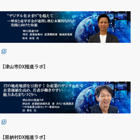
（
別
ウ
ィ
ン
ド
ウ
【津山市DX推進ラボ】
で
開
（
く
別
）
ウ
ィ
ン
ド
ウ
【恩納村DX推進ラボ】