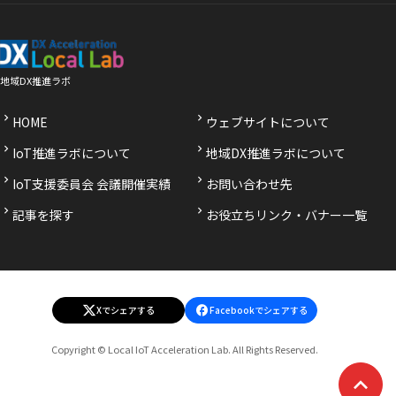
地域DX推進ラボ
HOME
ウェブサイトについて
IoT推進ラボについて
地域DX推進ラボについて
IoT支援委員会 会議開催実績
お問い合わせ先
記事を探す
お役立ちリンク・バナー一覧
Xでシェアする
Facebookでシェアする
（
（
別
別
Copyright © Local IoT Acceleration Lab. All Rights Reserved.
ウ
ウ
ィ
ィ
ン
ン