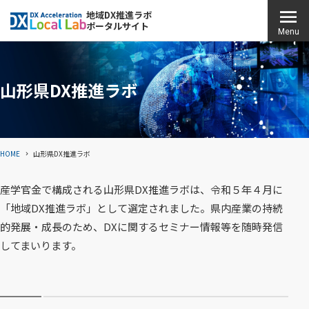
こ
地域DX推進ラボ
ポータルサイト
の
H
Menu
ペ
O
ー
M
ジ
山形県DX推進ラボ
E
の
本
文
HOME
山形県DX推進ラボ
へ
移
産学官金で構成される山形県DX推進ラボは、令和５年４月に
動
「地域DX推進ラボ」として選定されました。県内産業の持続
的発展・成長のため、DXに関するセミナー情報等を随時発信
してまいります。