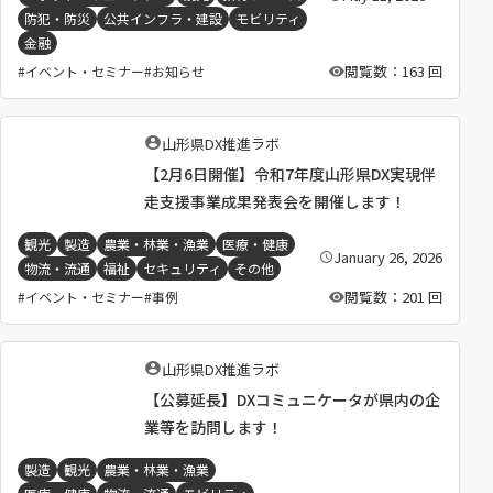
開
防犯・防災
公共インフラ・建設
モビリティ
日
：
金融
閲覧数：163 回
イベント・セミナー
お知らせ
執
山形県DX推進ラボ
筆
【2月6日開催】令和7年度山形県DX実現伴
者
：
走支援事業成果発表会を開催します！
観光
製造
農業・林業・漁業
医療・健康
January 26, 2026
公
物流・流通
福祉
セキュリティ
その他
開
日
閲覧数：201 回
イベント・セミナー
事例
：
執
山形県DX推進ラボ
筆
【公募延長】DXコミュニケータが県内の企
者
：
業等を訪問します！
製造
観光
農業・林業・漁業