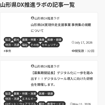
山形県DX推進ラボの記事一覧
執
山形県DX推進ラボ
筆
山形県DX実現伴走支援事業 事例集の掲載
者
：
について
製造
観光
農業・林業・漁業
医療・健康
July 17, 2026
公
物流・流通
福祉
その他
セキュリティ
開
日
閲覧数：32 回
事例
：
執
山形県DX推進ラボ
筆
【募集期間延長】デジタル化に一歩を踏み
者
：
出す！！デジタルツール導入に向けた研修
会を開催します。
製造
農業・林業・漁業
医療・健康
物流・流通
エネルギー
May 11, 2026
ロボット・ウェアラブル
観光
教育サービス
公