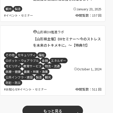
January 23, 2025
観光
製造
公
開
閲覧数：157 回
イベント・セミナー
日
：
執
山形県DX推進ラボ
筆
【山形県主催】DXセミナー～今のストレス
者
：
を未来のトキメキに。～【特典付】
その他
セキュリティ
福祉
ロボット・ウェアラブル
金融
エネルギー
モビリティ
教育サービス
物流・流通
October 1, 2024
公
医療・健康
農業・林業・漁業
開
日
公共インフラ・建設
製造
観光
：
防犯・防災
閲覧数：511 回
お知らせ
イベント・セミナー
もっと見る