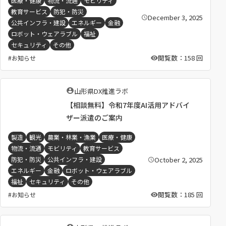
医療・健康
物流・流通
モビリティ
教育サービス
防犯・防災
December 3, 2025
公
公共インフラ・建設
エネルギー
金融
開
日
ロボット・ウェアラブル
福祉
：
セキュリティ
その他
閲覧数：158 回
お知らせ
執
山形県DX推進ラボ
筆
【相談無料】令和7年度AI活用アドバイ
者
：
ザー派遣のご案内
製造
観光
農業・林業・漁業
医療・健康
物流・流通
モビリティ
教育サービス
October 2, 2025
防犯・防災
公共インフラ・建設
公
開
エネルギー
金融
ロボット・ウェアラブル
日
：
福祉
セキュリティ
その他
閲覧数：185 回
お知らせ