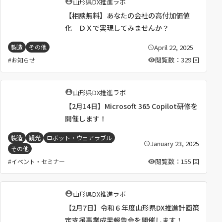
執
山形県DX推進ラボ
筆
【相談無料】あなたの会社の高付加価値
者
：
化 ＤＸで実現してみませんか？
April 22, 2025
製造
その他
公
開
閲覧数：329 回
お知らせ
日
：
執
山形県DX推進ラボ
筆
【2月14日】Microsoft 365 Copilot研修を
者
：
開催します！
製造
観光
ロボット・ウェアラブル
January 23, 2025
公
その他
開
日
閲覧数：155 回
イベント・セミナー
：
執
山形県DX推進ラボ
筆
【2月7日】令和６年度山形県DX推進計画策
者
：
定支援事業成果報告会を開催します！