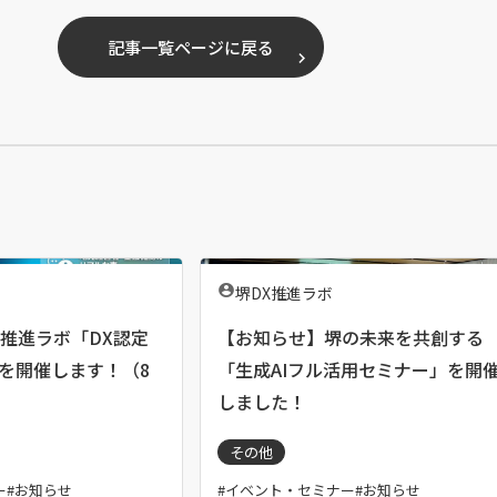
ィ
ィ
ン
ン
記事一覧ページに戻る
ド
ド
ウ
ウ
で
で
開
開
く
く
）
）
執
堺DX推進ラボ
筆
者
X推進ラボ「DX認定
【お知らせ】堺の未来を共創する
：
」を開催します！（8
「生成AIフル活用セミナー」を開
しました！
その他
ー
お知らせ
イベント・セミナー
お知らせ