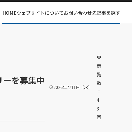
HOME
ウェブサイトについて
お問い合わせ先
記事を探す
サ
イ
ト
内
検
索
閲
覧
リーを募集中
数
2026年7月1日（水）
公
：
開
日
4
：
3
回