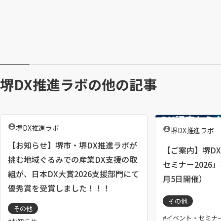
堺DX推進ラボの他の記事
執
堺DX推進ラボ
執
堺DX推進ラボ
筆
筆
者
【お知らせ】堺市・堺DX推進ラボが
者
【ご案内】堺D
：
：
挑む地域ぐるみでの産業DX支援の取
セミナー2026
組が、日本DX大賞2026支援部門にて
月5日開催）
優秀賞を受賞しました！！！
その他
その他
イベント・セミナ