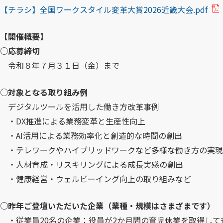
【チラシ】全国ワークスタイル変革大賞2026近畿大会.pdf
（
P
【開催概要】
D
○応募締切
F
令和８年７月３１日（金）まで
フ
ァ
○対象となる取り組み例
イ
デジタルツールを活用した働き方改革事例
ル
・DX推進による業務変革と生産性向上
を
・AI活用による業務効率化と創造的な時間の創出
別
・テレワークやハイブリッドワークなど多様な働き方の実現
ウ
・人材育成・リスキリングによる成長実感の創出
ィ
・健康経営・ウェルビーイング向上の取り組みなど
ン
ド
○昨年ご登壇いただいた企業（業種・規模はさまざまです）
ウ
・従業員20名の企業：役員が2か月間の育児休業を取得して