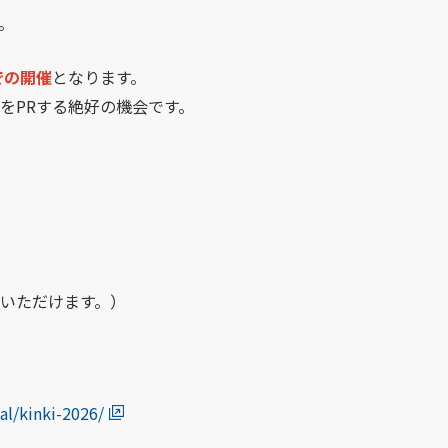
。
での開催
となります。
をPRする絶好の機会です。
募いただけます。）
。
al/kinki-2026/
（
別