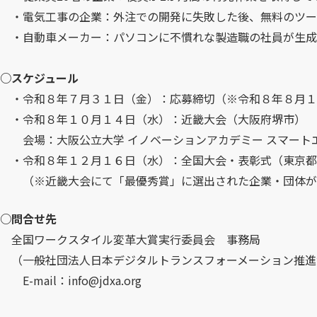
で
・電気工事の企業：外注での開発に失敗した後、無料のツー
開
・自動車メーカー：パソコンに不慣れな製造職の社員が生成A
く
）
○スケジュール
・令和８年７月３１日（金）：応募締切（※令和８年８月１
・令和８年１０月１４日（水）：近畿大会（大阪府堺市）
会場：大阪公立大学 イノベーションアカデミー スマート
・令和８年１２月１６日（水）：全国大会・表彰式（東京都
（※近畿大会にて「最優秀賞」に選出された企業・団体が
○問合せ先
全国ワークスタイル変革大賞実行委員会 事務局
（一般社団法人日本デジタルトランスフォーメーション推進
E-mail：info@jdxa.org