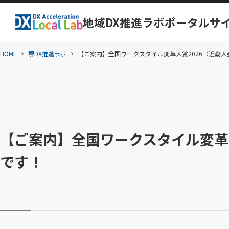
こ
地域DX推進ラボ
ポータルサ
の
H
ペ
O
ー
HOME
堺DX推進ラボ
【ご案内】全国ワークスタイル変革大賞2026（近畿
M
ジ
E
の
本
文
へ
【ご案内】全国ワークスタイル変革
移
動
です！