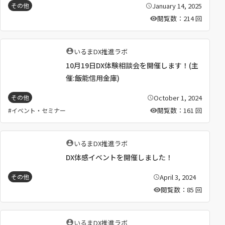
January 14, 2025
その他
公
開
閲覧数：214 回
日
：
執
いるまDX推進ラボ
筆
10月19日DX体験相談会を開催します！(主
者
：
催:飯能信用金庫)
October 1, 2024
その他
公
開
閲覧数：161 回
イベント・セミナー
日
：
執
いるまDX推進ラボ
筆
DX体感イベントを開催しました！
者
：
April 3, 2024
その他
公
開
閲覧数：85 回
日
：
執
いるまDX推進ラボ