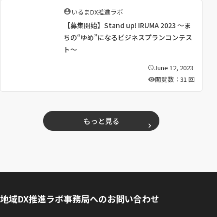
執
いるまDX推進ラボ
筆
【募集開始】Stand up! IRUMA 2023 〜ま
者
：
ちの“ゆめ”になるビジネスプランコンテス
ト〜
June 12, 2023
公
開
閲覧数：31 回
日
：
もっと見る
地域DX推進ラボ事務局へのお問い合わせ