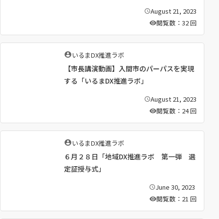
August 21, 2023
公
開
閲覧数：32 回
日
：
執
いるまDX推進ラボ
筆
【市長講演動画】入間市のパーパスを実現
者
：
する「いるまDX推進ラボ」
August 21, 2023
公
開
閲覧数：24 回
日
：
執
いるまDX推進ラボ
筆
６月２８日「地域DX推進ラボ 第一弾 選
者
：
定証授与式」
June 30, 2023
公
開
閲覧数：21 回
日
：