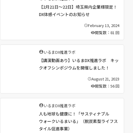
筆
【2月21日〜22日】埼玉県内企業様限定！
者
：
DX体感イベントのお知らせ
February 13, 2024
公
開
閲覧数：81 回
日
：
執
いるまDX推進ラボ
筆
【講演動画あり】いるまDX推進ラボ キッ
者
：
クオフシンポジウムを開催しました！
August 21, 2023
公
開
閲覧数：56 回
日
：
執
いるまDX推進ラボ
筆
人も地球も健康に！「サスティナブル
者
：
ウォークいるまいる」（脱炭素型ライフス
タイル促進事業）