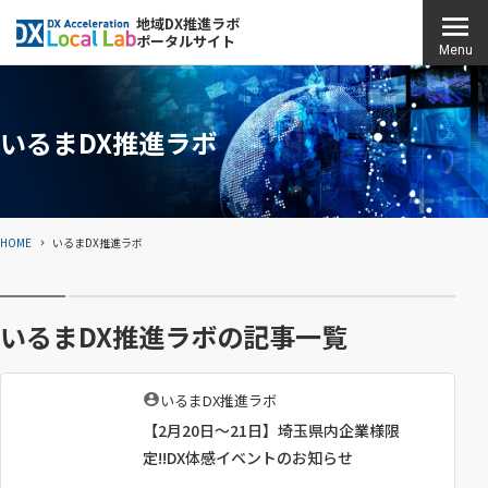
こ
地域DX推進ラボ
ポータルサイト
の
H
Menu
ペ
O
ー
M
ジ
いるまDX推進ラボ
E
の
本
文
HOME
いるまDX推進ラボ
へ
移
動
いるまDX推進ラボの記事一覧
執
いるまDX推進ラボ
筆
【2月20日〜21日】埼玉県内企業様限
者
：
定!!DX体感イベントのお知らせ