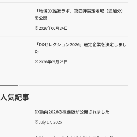
日
：
「地域DX推進ラボ」第四弾選定地域（追加分）
を公開
2026年06月24日
公
開
日
：
「DXセレクション2026」選定企業を決定しまし
た
2026年05月25日
公
開
日
：
人気記事
DX動向2026の概要版が公開されました
July 17, 2026
公
開
日
：