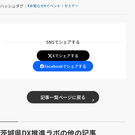
別
ハッシュタグ：
お知らせ
イベント・セミナー
ウ
ィ
ン
ド
SNSでシェアする
ウ
で
Xでシェアする
開
（
別
Facebookでシェアする
く
（
ウ
）
別
ィ
ウ
ン
ィ
ド
記事一覧ページに戻る
ン
ウ
ド
で
ウ
開
で
く
開
）
茨城県DX推進ラボの他の記事
く