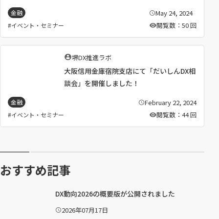
May 24, 2024
金融
公
開
閲覧数：50 回
イベント・セミナー
日
：
執
堺DX推進ラボ
筆
大阪信用金庫宿院支店にて「だいしんDX相
者
：
談会」を開催しました！
February 22, 2024
金融
公
開
閲覧数：44 回
イベント・セミナー
日
：
おすすめ記事
DX動向2026の概要版が公開されました
2026年07月17日
公
開