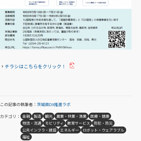
チラシはこちらをクリック！
（
P
D
F
フ
この記事の執筆者：
茨城県DX推進ラボ
ァ
カテゴリ：
金融
製造
観光
農業・林業・漁業
医療・健康
イ
物流・流通
モビリティ
教育サービス
防犯・防災
ル
公共インフラ・建設
エネルギー
ロボット・ウェアラブル
を
福祉