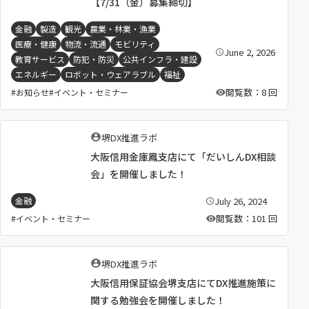
【7/31（金）募集締切】
金融
製造
観光
農業・林業・漁業
医療・健康
物流・流通
モビリティ
June 2, 2026
公
教育サービス
防犯・防災
公共インフラ・建設
開
日
エネルギー
ロボット・ウェアラブル
福祉
：
閲覧数：8 回
お知らせ
イベント・セミナー
執
堺DX推進ラボ
筆
大阪信用金庫鳳支店にて「だいしんDX相談
者
：
会」を開催しました！
July 26, 2024
金融
公
開
閲覧数：101 回
イベント・セミナー
日
：
執
堺DX推進ラボ
筆
大阪信用保証協会堺支店にてDX推進施策に
者
：
関する勉強会を開催しました！