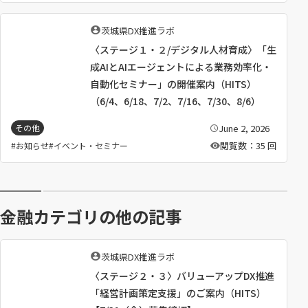
執
茨城県DX推進ラボ
筆
〈ステージ１・２/デジタル人材育成〉「生
者
：
成AIとAIエージェントによる業務効率化・
自動化セミナー」の開催案内（HITS）
（6/4、6/18、7/2、7/16、7/30、8/6）
June 2, 2026
その他
公
開
閲覧数：35 回
お知らせ
イベント・セミナー
日
：
金融カテゴリの他の記事
執
茨城県DX推進ラボ
筆
〈ステージ２・３〉バリューアップDX推進
者
：
「経営計画策定支援」のご案内（HITS）