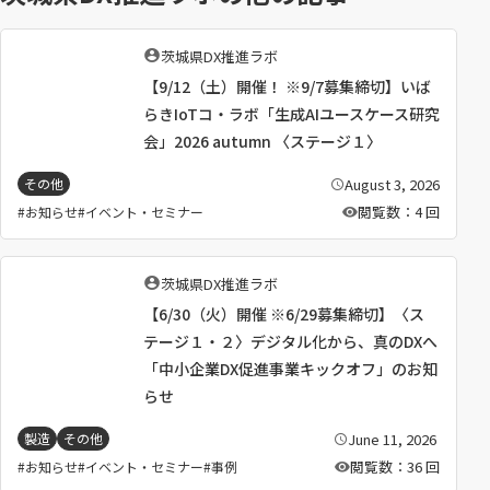
）
執
茨城県DX推進ラボ
筆
【9/12（土）開催！ ※9/7募集締切】いば
者
：
らきIoTコ・ラボ「生成AIユースケース研究
会」2026 autumn 〈ステージ１〉
August 3, 2026
その他
公
開
閲覧数：4 回
お知らせ
イベント・セミナー
日
：
執
茨城県DX推進ラボ
筆
【6/30（火）開催 ※6/29募集締切】〈ス
者
：
テージ１・２〉デジタル化から、真のDXへ
「中小企業DX促進事業キックオフ」のお知
らせ
June 11, 2026
製造
その他
公
開
閲覧数：36 回
お知らせ
イベント・セミナー
事例
日
：