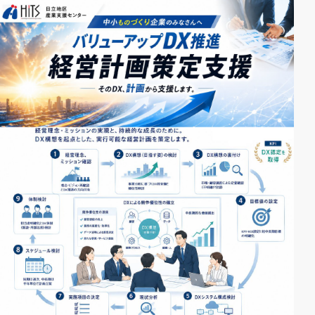
ィ
ン
ド
ウ
で
開
く
）