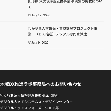
山形県DX実現伴走支援事業 事例集の掲載につい
て
July 17, 2026
公
開
日
：
わかやま人材確保・育成支援プロジェクト事
業 （ＤＸ推進）デジタル専門家派遣
July 9, 2026
公
開
日
：
地域DX推進ラボ事務局へのお問い合わせ
独立行政法人情報処理推進機構（IPA）
デジタル＆ＡＩシステムズ・デザインセンター
デジタルトランスフォーメーション部